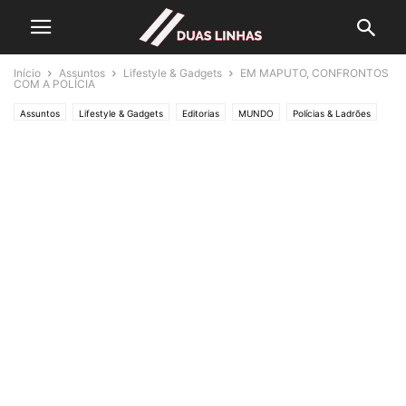
Início
Assuntos
Lifestyle & Gadgets
EM MAPUTO, CONFRONTOS
COM A POLÍCIA
Assuntos
Lifestyle & Gadgets
Editorias
MUNDO
Polícias & Ladrões
POLÍTICA
Política