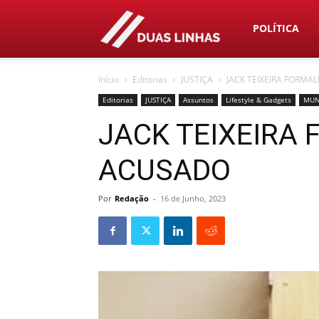
Duas
POLÍTICA
Início
Editorias
JUSTIÇA
JACK TEIXEIRA FORM
Linhas
Editorias
JUSTIÇA
Assuntos
Lifestyle & Gadgets
MU
JACK TEIXEIRA
ACUSADO
Por
Redação
-
16 de Junho, 2023