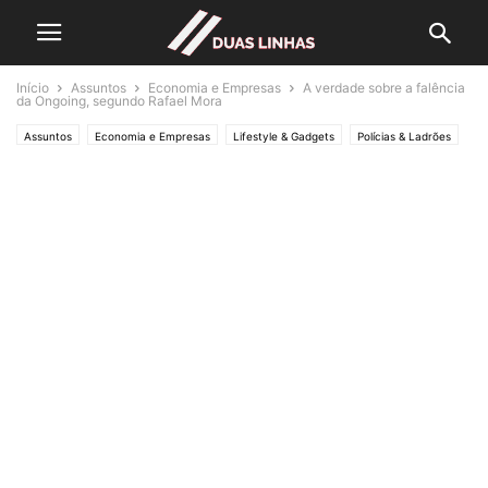
Início
Assuntos
Economia e Empresas
A verdade sobre a falência
da Ongoing, segundo Rafael Mora
Assuntos
Economia e Empresas
Lifestyle & Gadgets
Polícias & Ladrões
Política