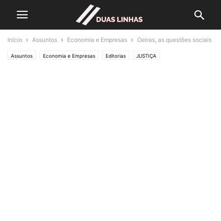
Início
Assuntos
Economia e Empresas
Oeiras, as questões sociais
Assuntos
Economia e Empresas
Editorias
JUSTIÇA
Lifestyle & Gadgets
Política