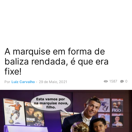
A marquise em forma de
baliza rendada, é que era
fixe!
1587
0
Por
Luiz Carvalho
-
29 de Maio, 2021