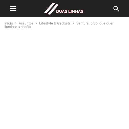
Início
Assuntos
Lifestyle & Gadgets
Ventura, o Sol que quer
iluminar a nação