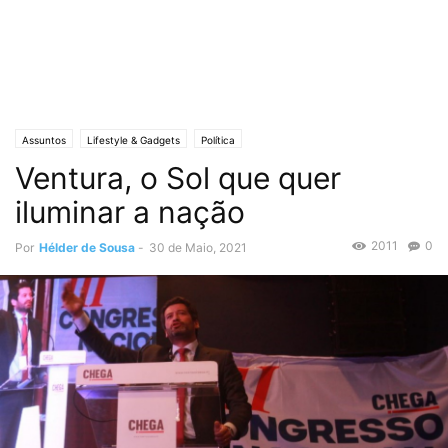
Assuntos
Lifestyle & Gadgets
Política
Ventura, o Sol que quer
iluminar a nação
2011
0
Por
Hélder de Sousa
-
30 de Maio, 2021