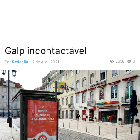
Galp incontactável
2658
0
Por
Redação
-
2 de Abril, 2021