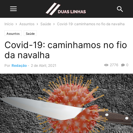
Início
Assuntos
Saúde
Covid-19: caminhamos no fio da navalha
Assuntos
Saúde
Covid-19: caminhamos no fio
da navalha
2776
0
Por
Redação
-
2 de Abril, 2021