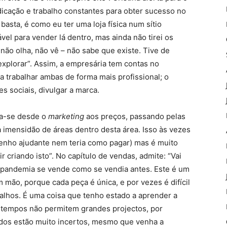
dicação e trabalho constantes para obter sucesso no
basta, é como eu ter uma loja física num sítio
el para vender lá dentro, mas ainda não tirei os
não olha, não vê – não sabe que existe. Tive de
 explorar”. Assim, a empresária tem contas no
a trabalhar ambas de forma mais profissional; o
es sociais, divulgar a marca.
ha-se desde o
marketing
aos preços, passando pelas
 imensidão de áreas dentro desta área. Isso às vezes
 tenho ajudante nem teria como pagar) mas é muito
r criando isto”. No capítulo de vendas, admite: “Vai
 pandemia se vende como se vendia antes. Este é um
 mão, porque cada peça é única, e por vezes é difícil
lhos. É uma coisa que tenho estado a aprender a
os tempos não permitem grandes projectos, por
dos estão muito incertos, mesmo que venha a