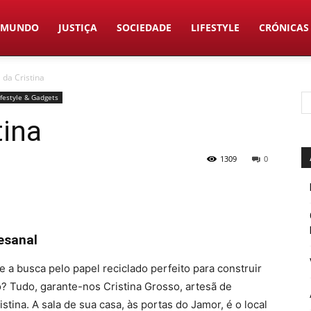
MUNDO
JUSTIÇA
SOCIEDADE
LIFESTYLE
CRÓNICAS
 da Cristina
ifestyle & Gadgets
tina
1309
0
esanal
 busca pelo papel reciclado perfeito para construir
? Tudo, garante-nos Cristina Grosso, artesã de
stina. A sala de sua casa, às portas do Jamor, é o local