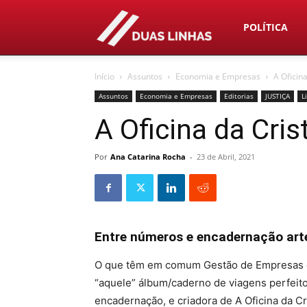
Duas
POLÍTICA
Início
Assuntos
Economia e Empresas
A Oficina
Linhas
Assuntos
Economia e Empresas
Editorias
JUSTIÇA
L
A Oficina da Cris
Por
Ana Catarina Rocha
-
23 de Abril, 2021
Entre números e encadernação art
O que têm em comum Gestão de Empresas e a
“aquele” álbum/caderno de viagens perfeito
encadernação, e criadora de A Oficina da Cri