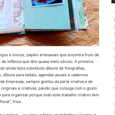
gos e únicos, papéis artesanais que encontra fruto de
 de infância que têm quase meio século. A primeira
do ainda fazia sobretudo álbuns de fotografias,
s, álbuns para bebés, agendas anuais e cadernos
 de Empresas, sempre gostou da parte criativa e de
 originais e criativas, paixão que conjuga com o gosto
 para organizar porque todo este trabalho criativo tem
scal”, frisa.
re a pensar… eu estou a fazer um trabalho e já estou a