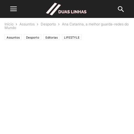
Início
Assuntos
Desporto
Ana Catarina, a melhor guarda-redes do
Mundo
Assuntos
Desporto
Editorias
LIFESTYLE