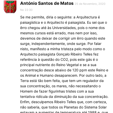
António Santos de Matos
25 de Novembro, 2020
No 22:30
Se me permite, diria o seguinte: a Arquitectura é
paisagística e o Arquitecto é paisagista. Eu sei que o
êrro chegou até às Universidades, pois o nome dos
mesmos cursos está errado, mas nem por isso,
devemos de deixar de corrigir um êrro quando este
surge, independentemente, onde surge. Por falar
nisto, manifesto a minha tristeza pelo modo como o
Arquitecto paisagista Gonçalo Ribeiro Telles fez
referência à questão do CO2, pois este gás é o
principal nutriente do Reino Vegetal e se a sua
concentração desce abaixo de 120 ppm este Reino e
os Animal e Humano desaparecem. Por outro lado, a
Terra está tão bem feita, que tem um regulador da
sua concentração, os mares, não necessitando o
Homem de fazer figurinhas tristes com a sua
tentativa ridícula da diminuição da sua concentração.
Enfim, desculpemos Ribeiro Telles que, com certeza,
não saberia, que todos os Planetas do Sistema Solar
estavam a aumentar de temperatura até 1988 e, que