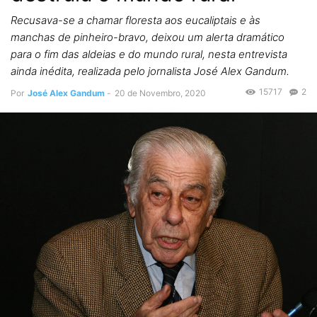
Recusava-se a chamar floresta aos eucaliptais e às
manchas de pinheiro-bravo, deixou um alerta dramático
para o fim das aldeias e do mundo rural, nesta entrevista
ainda inédita, realizada pelo jornalista José Alex Gandum.
15717
2
Por
José Alex Gandum
-
20 de Novembro, 2020