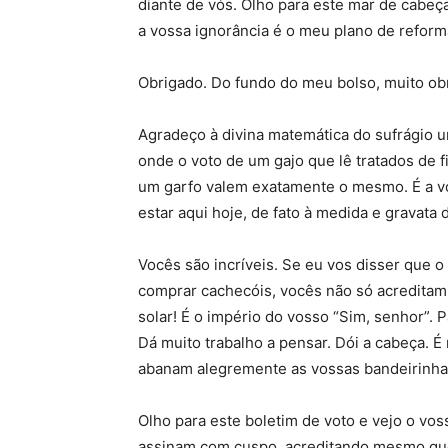
diante de vós. Olho para este mar de cabeça
a vossa ignorância é o meu plano de reform
Obrigado. Do fundo do meu bolso, muito ob
Agradeço à divina matemática do sufrágio u
onde o voto de um gajo que lê tratados de f
um garfo valem exatamente o mesmo. É a vo
estar aqui hoje, de fato à medida e gravata 
Vocês são incríveis. Se eu vos disser que o
comprar cachecóis, vocês não só acreditam
solar! É o império do vosso “Sim, senhor”.
Dá muito trabalho a pensar. Dói a cabeça. É
abanam alegremente as vossas bandeirinhas
Olho para este boletim de voto e vejo o vos
assinam com cuspo, acreditando mesmo que 