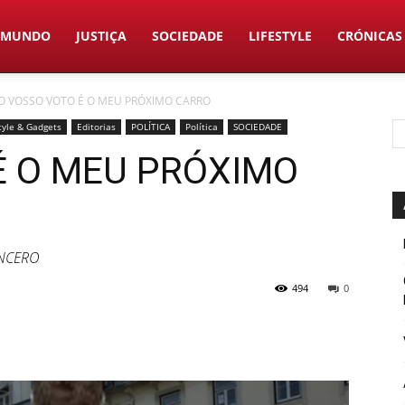
MUNDO
JUSTIÇA
SOCIEDADE
LIFESTYLE
CRÓNICAS
O VOSSO VOTO É O MEU PRÓXIMO CARRO
style & Gadgets
Editorias
POLÍTICA
Política
SOCIEDADE
É O MEU PRÓXIMO
INCERO
494
0