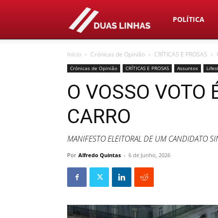
Duas
POLÍTICA
Início
Crónicas de Opinião
CRÍTICAS E PROSAS
Linhas
Crónicas de Opinião
CRÍTICAS E PROSAS
Assuntos
Life
O VOSSO VOTO 
CARRO
MANIFESTO ELEITORAL DE UM CANDIDATO S
Por
Alfredo Quintas
-
6 de Junho, 2026