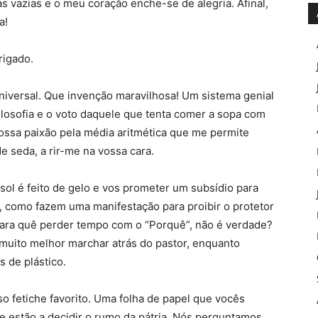
s vazias e o meu coração enche-se de alegria. Afinal,
a!
rigado.
niversal. Que invenção maravilhosa! Um sistema genial
ilosofia e o voto daquele que tenta comer a sopa com
ssa paixão pela média aritmética que me permite
de seda, a rir-me na vossa cara.
 sol é feito de gelo e vos prometer um subsídio para
, como fazem uma manifestação para proibir o protetor
 Para quê perder tempo com o “Porquê”, não é verdade?
 muito melhor marchar atrás do pastor, enquanto
 de plástico.
so fetiche favorito. Uma folha de papel que vocês
estão a decidir o rumo da pátria. Nós perguntamos