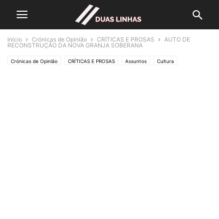
Início
Crónicas de Opinião
CRÍTICAS E PROSAS
AUTO DE
RECONSTRUÇÃO DA NOVA GRANJA SOBERANA
Crónicas de Opinião
CRÍTICAS E PROSAS
Assuntos
Cultura
Lifestyle & Gadgets
Editorias
SOCIEDADE