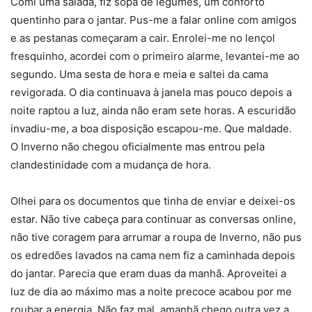
Comi uma salada, fiz sopa de legumes, um conforto
quentinho para o jantar. Pus-me a falar online com amigos
e as pestanas começaram a cair. Enrolei-me no lençol
fresquinho, acordei com o primeiro alarme, levantei-me ao
segundo. Uma sesta de hora e meia e saltei da cama
revigorada. O dia continuava à janela mas pouco depois a
noite raptou a luz, ainda não eram sete horas. A escuridão
invadiu-me, a boa disposição escapou-me. Que maldade.
O Inverno não chegou oficialmente mas entrou pela
clandestinidade com a mudança de hora.
Olhei para os documentos que tinha de enviar e deixei-os
estar. Não tive cabeça para continuar as conversas online,
não tive coragem para arrumar a roupa de Inverno, não pus
os edredões lavados na cama nem fiz a caminhada depois
do jantar. Parecia que eram duas da manhã. Aproveitei a
luz de dia ao máximo mas a noite precoce acabou por me
roubar a energia. Não faz mal, amanhã chego outra vez a