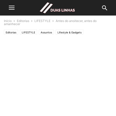
Início
Editorias
LIFESTYLE
Antes do anoitecer, antes do
amanhecer
Editorias
LIFESTYLE
Assuntos
Lifestyle & Gadgets