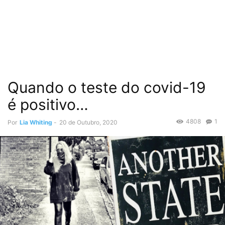
Quando o teste do covid-19
é positivo…
4808
1
Por
Lia Whiting
-
20 de Outubro, 2020