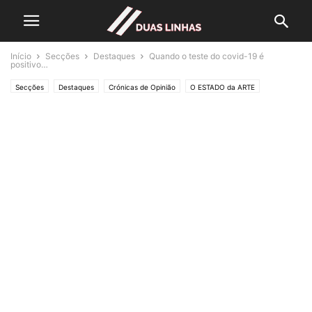
Início
Secções
Destaques
Quando o teste do covid-19 é
positivo…
Secções
Destaques
Crónicas de Opinião
O ESTADO da ARTE
Assuntos
Saúde