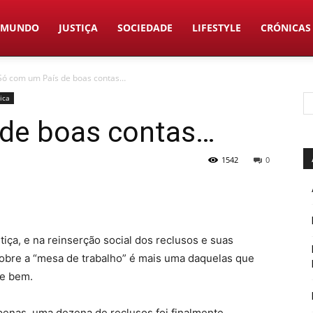
MUNDO
JUSTIÇA
SOCIEDADE
LIFESTYLE
CRÓNICAS
Só com um País de boas contas…
tica
de boas contas…
1542
0
iça, e na reinserção social dos reclusos e suas
 sobre a “mesa de trabalho” é mais uma daquelas que
de bem.
penas, uma dezena de reclusos foi finalmente