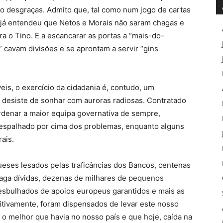
do desgraças. Admito que, tal como num jogo de cartas
já entendeu que Netos e Morais não saram chagas e
a o Tino. E a escancarar as portas a “mais-do-
cavam divisões e se aprontam a servir “gins
is, o exercício da cidadania é, contudo, um
 desiste de sonhar com auroras radiosas. Contratado
ordenar a maior equipa governativa de sempre,
 espalhado por cima dos problemas, enquanto alguns
rais.
gueses lesados pelas traficâncias dos Bancos, centenas
aga dívidas, dezenas de milhares de pequenos
esbulhados de apoios europeus garantidos e mais as
nitivamente, foram dispensados de levar este nosso
 o melhor que havia no nosso país e que hoje, caída na