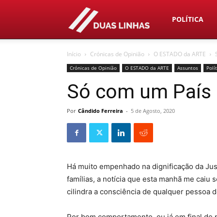
Duas
POLÍTICA
Início
Crónicas de Opinião
O ESTADO da ARTE
Linhas
Crónicas de Opinião
O ESTADO da ARTE
Assuntos
Polí
Só com um País 
Por
Cândido Ferreira
-
5 de Agosto, 2020
Há muito empenhado na dignificação da Just
famílias, a notícia que esta manhã me caiu
cilindra a consciência de qualquer pessoa 
Por bom comportamento, ou já em final de 