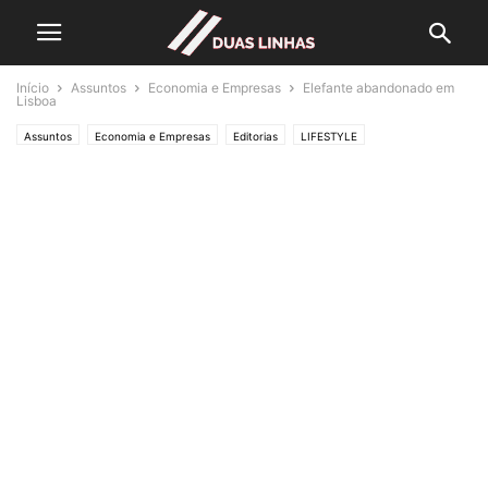
Início
Assuntos
Economia e Empresas
Elefante abandonado em
Lisboa
Assuntos
Economia e Empresas
Editorias
LIFESTYLE
Crónicas de Opinião
O ESTADO da ARTE