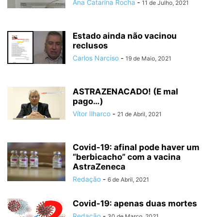
Ana Catarina Rocha
-
11 de Julho, 2021
Estado ainda não vacinou
reclusos
Carlos Narciso
-
19 de Maio, 2021
ASTRAZENACADO! (E mal
pago…)
Vítor Ilharco
-
21 de Abril, 2021
Covid-19: afinal pode haver um
“berbicacho” com a vacina
AstraZeneca
Redação
-
6 de Abril, 2021
Covid-19: apenas duas mortes
Redação
-
30 de Março, 2021