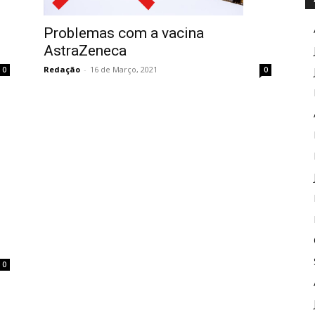
Problemas com a vacina
AstraZeneca
Redação
-
16 de Março, 2021
0
0
0