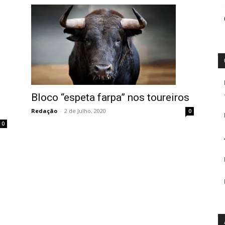
Bloco “espeta farpa” nos toureiros
Redação
-
2 de Julho, 2020
0
0