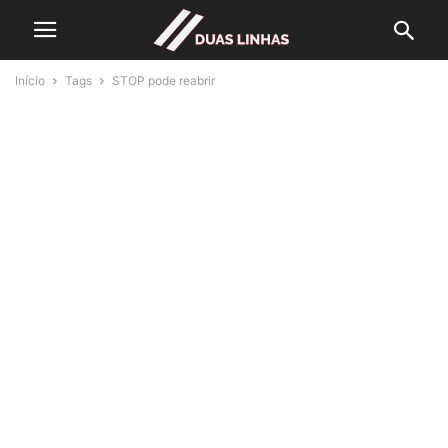
Início
Tags
STOP pode reabrir