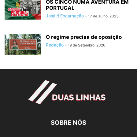
OS CINCO NUMA AVENTURA EM
PORTUGAL
José d'Encarnação
-
17 de Julho, 2023
O regime precisa de oposição
Redação
-
19 de Setembro, 2020
SOBRE NÓS