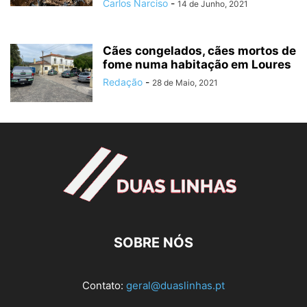
Carlos Narciso
-
14 de Junho, 2021
Cães congelados, cães mortos de
fome numa habitação em Loures
Redação
-
28 de Maio, 2021
SOBRE NÓS
Contato:
geral@duaslinhas.pt