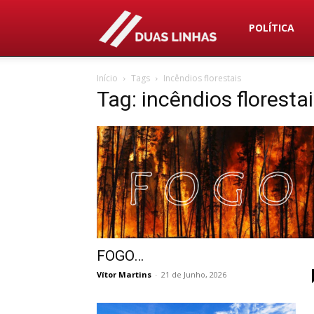
Duas
POLÍTICA
Início
Tags
Incêndios florestais
Linhas
Tag: incêndios floresta
FOGO…
Vítor Martins
-
21 de Junho, 2026