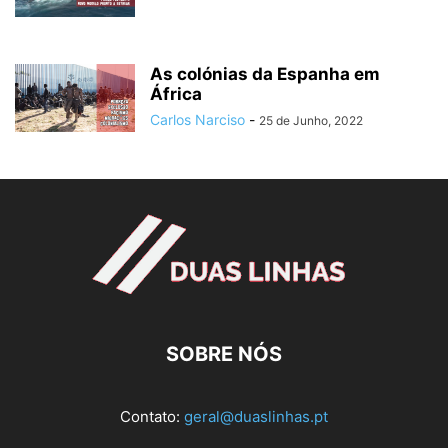
As colónias da Espanha em
África
Carlos Narciso
-
25 de Junho, 2022
SOBRE NÓS
Contato:
geral@duaslinhas.pt