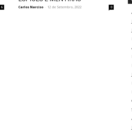
Carlos Narciso
-
12 de Setembro, 2022
6
0