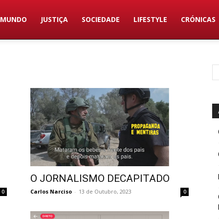
MUNDO
JUSTIÇA
SOCIEDADE
LIFESTYLE
CRÓNICAS
O JORNALISMO DECAPITADO
Carlos Narciso
-
13 de Outubro, 2023
0
0