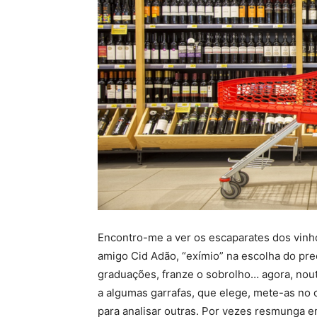
Encontro-me a ver os escaparates dos vin
amigo Cid Adão, “exímio” na escolha do prec
graduações, franze o sobrolho… agora, noutr
a algumas garrafas, que elege, mete-as no c
para analisar outras. Por vezes resmunga em