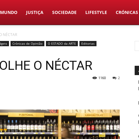
MUNDO
JUSTIÇA
SOCIEDADE
LIFESTYLE
CRÓNICAS
O NÉCTAR
dgets
Crónicas de Opinião
O ESTADO da ARTE
Editorias
OLHE O NÉCTAR
1160
2