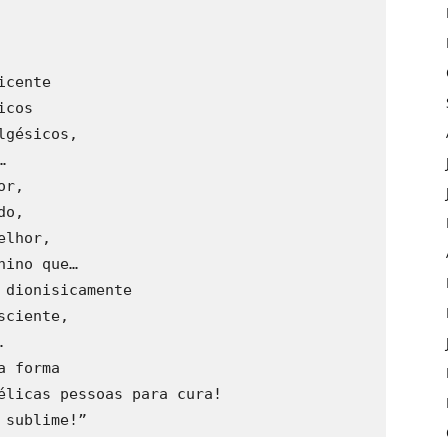
icente
icos
lgésicos,
…
or,
do,
elhor,
hino que…
 dionisicamente
sciente,
.
a forma
élicas pessoas para cura!
 sublime!”