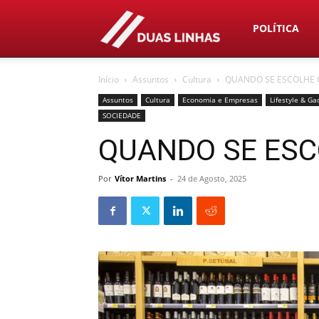
Duas
POLÍTICA
Início
Assuntos
Cultura
QUANDO SE ESCOLHE 
Linhas
Assuntos
Cultura
Economia e Empresas
Lifestyle & Ga
SOCIEDADE
QUANDO SE ESC
Por
Vítor Martins
-
24 de Agosto, 2025