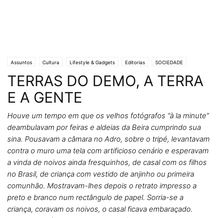
Assuntos
Cultura
Lifestyle & Gadgets
Editorias
SOCIEDADE
TERRAS DO DEMO, A TERRA
Crónicas de Opinião
UM CRONISTA DE PROVÍNCIA
E A GENTE
Houve um tempo em que os velhos fotógrafos “à la minute”
deambulavam por feiras e aldeias da Beira cumprindo sua
sina. Pousavam a câmara no Adro, sobre o tripé, levantavam
contra o muro uma tela com artificioso cenário e esperavam
a vinda de noivos ainda fresquinhos, de casal com os filhos
no Brasil, de criança com vestido de anjinho ou primeira
comunhão. Mostravam-lhes depois o retrato impresso a
preto e branco num rectângulo de papel. Sorria-se a
criança, coravam os noivos, o casal ficava embaraçado.