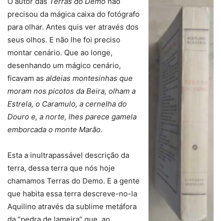
O autor das
Terras do Demo
não
precisou da mágica caixa do fotógrafo
para olhar. Antes quis ver através dos
seus olhos. E não lhe foi preciso
montar cenário. Que ao longe,
desenhando um mágico cenário,
ficavam as
aldeias montesinhas que
moram nos picotos da Beira, olham a
Estrela, o Caramulo, a cernelha do
Douro e, a norte, lhes parece gamela
emborcada o monte Marão
.
Esta a inultrapassável descrição da
terra, dessa terra que nós hoje
chamamos Terras do Demo. E a gente
que habita essa terra descreve-no-la
Aquilino através da sublime metáfora
da “pedra de lameira” que, ao