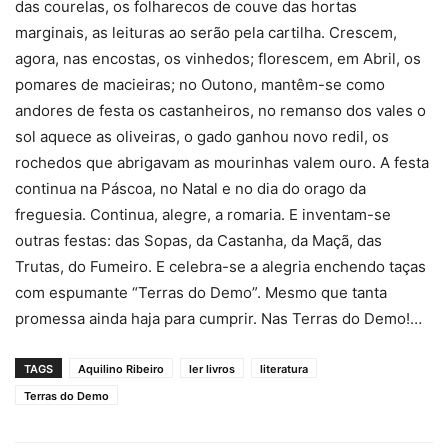
das courelas, os folharecos de couve das hortas
marginais, as leituras ao serão pela cartilha. Crescem,
agora, nas encostas, os vinhedos; florescem, em Abril, os
pomares de macieiras; no Outono, mantêm-se como
andores de festa os castanheiros, no remanso dos vales o
sol aquece as oliveiras, o gado ganhou novo redil, os
rochedos que abrigavam as mourinhas valem ouro. A festa
continua na Páscoa, no Natal e no dia do orago da
freguesia. Continua, alegre, a romaria. E inventam-se
outras festas: das Sopas, da Castanha, da Maçã, das
Trutas, do Fumeiro. E celebra-se a alegria enchendo taças
com espumante “Terras do Demo”. Mesmo que tanta
promessa ainda haja para cumprir. Nas Terras do Demo!…
TAGS
Aquilino Ribeiro
ler livros
literatura
Terras do Demo