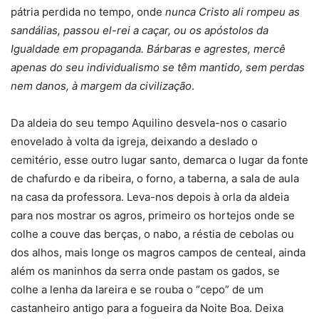
pátria perdida no tempo, onde
nunca Cristo ali rompeu as
sandálias, passou el-rei a caçar, ou os apóstolos da
Igualdade em propaganda. Bárbaras e agrestes, mercê
apenas do seu individualismo se têm mantido, sem perdas
nem danos, à margem da civilização
.
Da aldeia do seu tempo Aquilino desvela-nos o casario
enovelado à volta da igreja, deixando a deslado o
cemitério, esse outro lugar santo, demarca o lugar da fonte
de chafurdo e da ribeira, o forno, a taberna, a sala de aula
na casa da professora. Leva-nos depois à orla da aldeia
para nos mostrar os agros, primeiro os hortejos onde se
colhe a couve das berças, o nabo, a réstia de cebolas ou
dos alhos, mais longe os magros campos de centeal, ainda
além os maninhos da serra onde pastam os gados, se
colhe a lenha da lareira e se rouba o “cepo” de um
castanheiro antigo para a fogueira da Noite Boa. Deixa