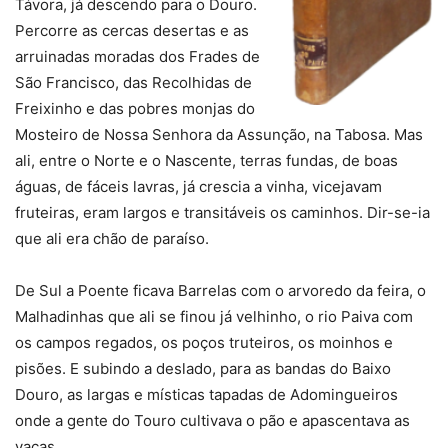
Távora, já descendo para o Douro.
Percorre as cercas desertas e as
arruinadas moradas dos Frades de
São Francisco, das Recolhidas de
Freixinho e das pobres monjas do
Mosteiro de Nossa Senhora da Assunção, na Tabosa. Mas
ali, entre o Norte e o Nascente, terras fundas, de boas
águas, de fáceis lavras, já crescia a vinha, vicejavam
fruteiras, eram largos e transitáveis os caminhos. Dir-se-ia
que ali era chão de paraíso.
De Sul a Poente ficava Barrelas com o arvoredo da feira, o
Malhadinhas que ali se finou já velhinho, o rio Paiva com
os campos regados, os poços truteiros, os moinhos e
pisões. E subindo a deslado, para as bandas do Baixo
Douro, as largas e místicas tapadas de Adomingueiros
onde a gente do Touro cultivava o pão e apascentava as
vacas.