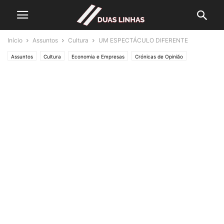
Início
Assuntos
Cultura
UM ESPECTÁCULO DIFERENTE
Assuntos
Cultura
Economia e Empresas
Crónicas de Opinião
HISTÓRIAS...
Lifestyle & Gadgets
Editorias
SOCIEDADE