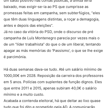
um saldo positivo nas contas públicas, a dívida teria
baixado, mas exigir-se-ia ao PS que cumprisse as
promessas feitas em campanha, sem subterfúgios, “eles
que têm duas linguagens distintas, a roçar a demagogia,
antes e depois das eleições”.
Já no caso da vitória do PSD, onde o discurso de pré
campanha de Luís Montenegro parecia por vezes mais o
de um “líder trabalhista” do que o de um liberal, tentando
apagar as más memórias do ‘Passismo’, o que se lhe exige
é parcimónia.
Há duas semanas dava-se tudo. Até um salário mínimo de
1000,00€ em 2028. Reposição da carreira dos professores
em 5 anos. Polícias com suplentes de função dignos. Eles
que entre 2011 e 2015, apenas subiram 40,0€ o salário
mínimo e a muito custo.
Acabada a contenda eleitoral, há que deitar ao lixo quase
tudo que foi dito e prometido pela AD. A comunicação