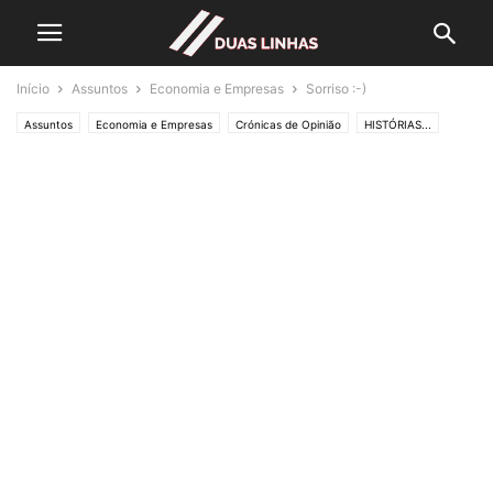
Início
Assuntos
Economia e Empresas
Sorriso :-)
Assuntos
Economia e Empresas
Crónicas de Opinião
HISTÓRIAS...
Lifestyle & Gadgets
Editorias
MUNDO
SOCIEDADE