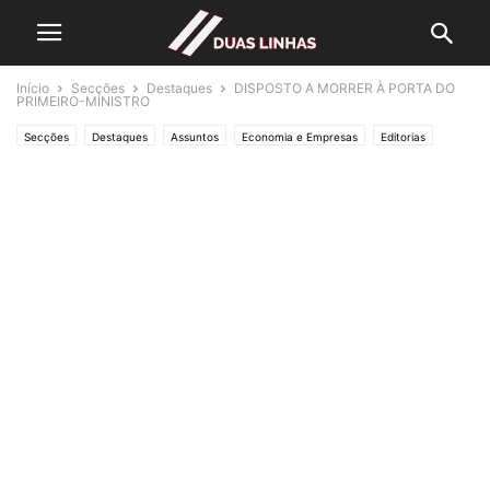
Início
Secções
Destaques
DISPOSTO A MORRER À PORTA DO
PRIMEIRO-MINISTRO
Secções
Destaques
Assuntos
Economia e Empresas
Editorias
JUSTIÇA
Lifestyle & Gadgets
Crónicas de Opinião
O ESTADO da ARTE
Política
SOCIEDADE