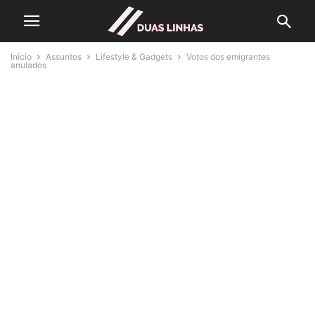
Início
Assuntos
Lifestyle & Gadgets
Votos dos emigrantes
anulados