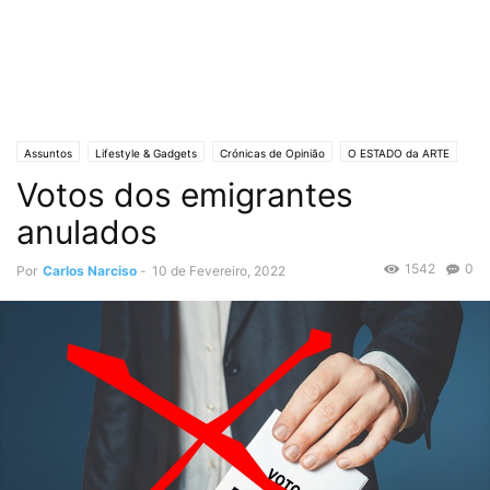
Assuntos
Lifestyle & Gadgets
Crónicas de Opinião
O ESTADO da ARTE
Votos dos emigrantes
Política
anulados
1542
0
Por
Carlos Narciso
-
10 de Fevereiro, 2022