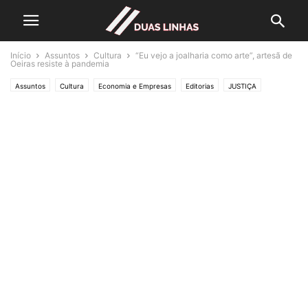
Início
Assuntos
Cultura
“Eu vejo a joalharia como arte”, artesã de
Oeiras resiste à pandemia
Assuntos
Cultura
Economia e Empresas
Editorias
JUSTIÇA
Lifestyle & Gadgets