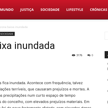
MUNDO
JUSTIÇA
SOCIEDADE
LIFESTYLE
CRÓNICAS
 zona baixa inundada
SOCIEDADE
ixa inundada
3176
0
 fica inundada. Acontece com frequência, talvez
ações terríveis, que causaram prejuízos e mortes. A
as precipitações num curto espaço de tempo
s do concelho, com elevados prejuízos materiais. Em
s foi de novo fortemente afetada, com elevados danos