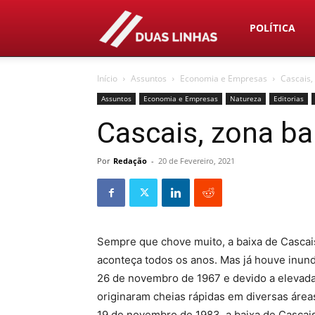
Duas
POLÍTICA
Início
Assuntos
Economia e Empresas
Cascais,
Linhas
Assuntos
Economia e Empresas
Natureza
Editorias
Cascais, zona ba
Por
Redação
-
20 de Fevereiro, 2021
Sempre que chove muito, a baixa de Cascais
aconteça todos os anos. Mas já houve inund
26 de novembro de 1967 e devido a elevad
originaram cheias rápidas em diversas área
19 de novembro de 1983, a baixa de Cascai