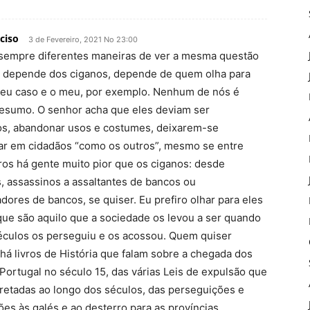
ciso
3 de Fevereiro, 2021 No 23:00
 sempre diferentes maneiras de ver a mesma questão
o depende dos ciganos, depende de quem olha para
 seu caso e o meu, por exemplo. Nenhum de nós é
resumo. O senhor acha que eles deviam ser
os, abandonar usos e costumes, deixarem-se
ar em cidadãos “como os outros”, mesmo se entre
ros há gente muito pior que os ciganos: desde
s, assassinos a assaltantes de bancos ou
dores de bancos, se quiser. Eu prefiro olhar para eles
que são aquilo que a sociedade os levou a ser quando
éculos os perseguiu e os acossou. Quem quiser
há livros de História que falam sobre a chegada dos
Portugal no século 15, das várias Leis de expulsão que
retadas ao longo dos séculos, das perseguições e
es às galés e ao desterro para as províncias