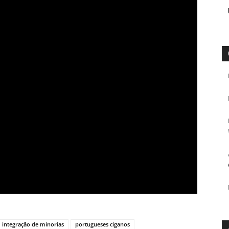
integração de minorias
portugueses ciganos