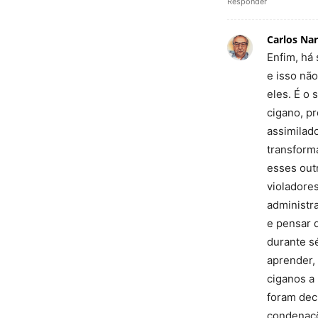
Responder
Carlos Nar
Enfim, há
e isso nã
eles. É o
cigano, p
assimilad
transform
esses out
violadore
administra
e pensar 
durante s
aprender, 
ciganos a 
foram dec
condenaçõ