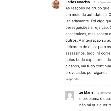
Carlos Narciso
2 de Fevereir
As reações de grupo que 
um meio de autodefesa. O
isoladamente. Foi algo q
perseguições e rejeição.
académicos, mas sabem o
outros. A integração só 
deixarem de olhar para o
assassinos, tudo irá corr
deles bode expiatórios d
ciganos, vai tudo contin
provocados por ciganos.
Responder
ze Manel
3 de Fever
o problema é qua
não há qualquer t