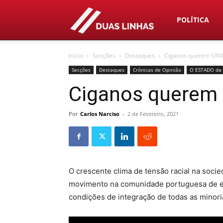
Duas
POLÍTICA
Início
Secções
Destaques
Ciganos querem UNI
Linhas
Secções
Destaques
Crónicas de Opinião
O ESTADO da
Ciganos querem
Por
Carlos Narciso
-
2 de Fevereiro, 2021
O crescente clima de tensão racial na soc
movimento na comunidade portuguesa de etn
condições de integração de todas as minori