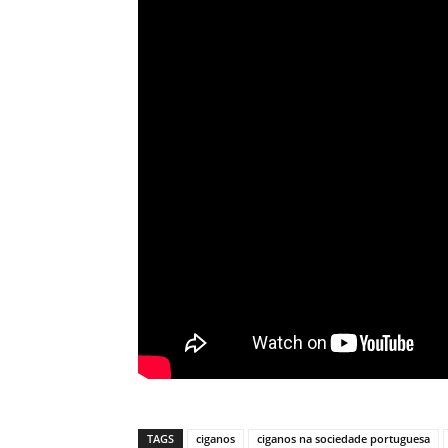
TAGS
ciganos
ciganos na sociedade portuguesa