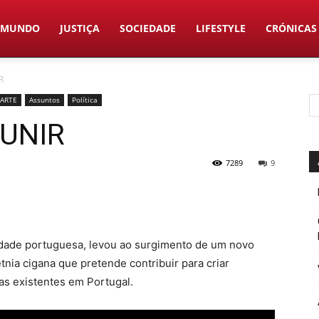
MUNDO
JUSTIÇA
SOCIEDADE
LIFESTYLE
CRÓNICAS
R
 ARTE
Assuntos
Política
 UNIR
7289
9
iedade portuguesa, levou ao surgimento de um novo
ia cigana que pretende contribuir para criar
as existentes em Portugal.