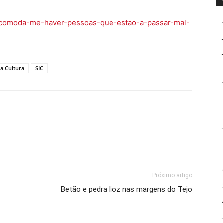
1-Incomoda-me-haver-pessoas-que-estao-a-passar-mal-
da Cultura
SIC
Próximo artigo
Betão e pedra lioz nas margens do Tejo