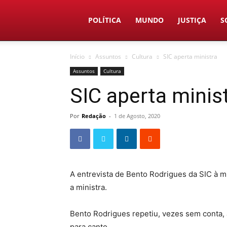
Duas
POLÍTICA
MUNDO
JUSTIÇA
S
Início
Assuntos
Cultura
SIC aperta ministra
Linhas
Assuntos
Cultura
SIC aperta minis
Por
Redação
-
1 de Agosto, 2020
A entrevista de Bento Rodrigues da SIC à mi
a ministra.
Bento Rodrigues repetiu, vezes sem conta,
para canto.