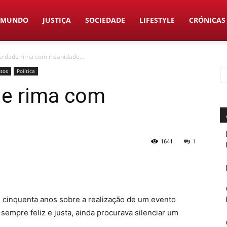
MUNDO
JUSTIÇA
SOCIEDADE
LIFESTYLE
CRÓNICAS
erdade rima com insanidade…
tos
Política
de rima com
1641
1
e cinquenta anos sobre a realização de um evento
m sempre feliz e justa, ainda procurava silenciar um