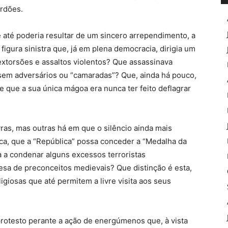
ardões.
té poderia resultar de um sincero arrependimento, a
figura sinistra que, já em plena democracia, dirigia um
xtorsões e assaltos violentos? Que assassinava
ossem adversários ou “camaradas”? Que, ainda há pouco,
e que a sua única mágoa era nunca ter feito deflagrar
as, mas outras há em que o silêncio ainda mais
ica, que a “República” possa conceder a “Medalha da
 a condenar alguns excessos terroristas
fesa de preconceitos medievais? Que distinção é esta,
igiosas que até permitem a livre visita aos seus
 protesto perante a ação de energúmenos que, à vista