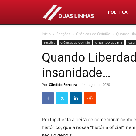
Duas
POLÍTICA
Início
Secções
Crónicas de Opinião
Quando Lib
Linhas
Secções
Crónicas de Opinião
O ESTADO da ARTE
Assun
Quando Liberda
insanidade…
Por
Cândido Ferreira
-
14 de Junho, 2020
Portugal está à beira de comemorar cento 
histórico, que a nossa “história oficial”, ne
século depois.