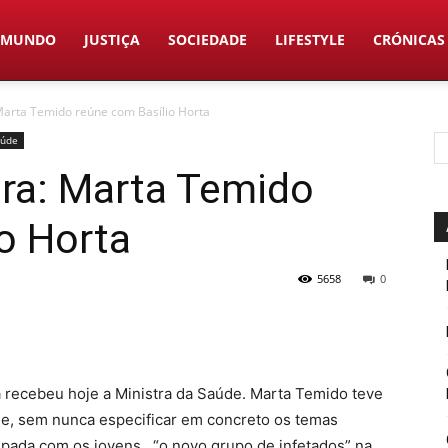
MUNDO
JUSTIÇA
SOCIEDADE
LIFESTYLE
CRÓNICAS
Marta Temido reúne com Basílio Horta
aúde
tra: Marta Temido
o Horta
5658
0
 recebeu hoje a Ministra da Saúde. Marta Temido teve
 e, sem nunca especificar em concreto os temas
upada com os jovens, “o novo grupo de infetados” na