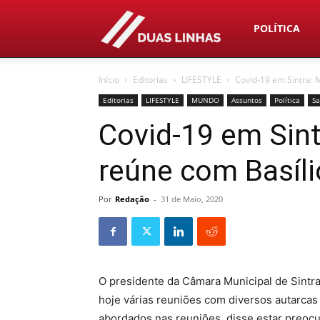
Duas
POLÍTICA
Início
Editorias
LIFESTYLE
Covid-19 em Sintra: 
Linhas
Editorias
LIFESTYLE
MUNDO
Assuntos
Política
S
Covid-19 em Sin
reúne com Basíli
Por
Redação
-
31 de Maio, 2020
O presidente da Câmara Municipal de Sintra
hoje várias reuniões com diversos autarcas
abordados nas reuniões, disse estar preoc