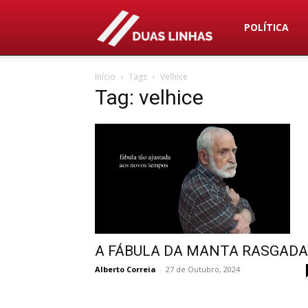
Duas
POLÍTICA
Início
Tags
Velhice
Linhas
Tag: velhice
A FÁBULA DA MANTA RASGAD
Alberto Correia
-
27 de Outubro, 2024