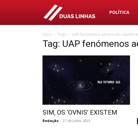
Duas
POLÍTICA
Início
Tags
UAP fenómenos aéreos não identific
Linhas
Tag: UAP fenómenos aé
SIM, OS ‘OVNIS’ EXISTEM
Redação
-
27 de Julho, 2023