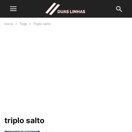
Início
Tags
Triplo salto
triplo salto