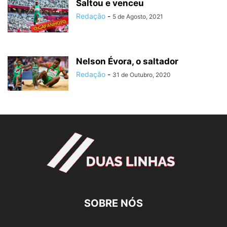
Saltou e venceu
Redação
-
5 de Agosto, 2021
Nelson Évora, o saltador
Redação
-
31 de Outubro, 2020
SOBRE NÓS