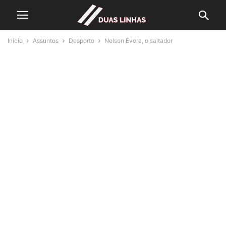
Início
Assuntos
Desporto
Nelson Évora, o saltador