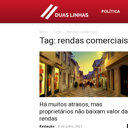
Duas
POLÍTICA
Início
Tags
Rendas comerciais
Linhas
Tag: rendas comerciais
Há muitos atrasos, mas
proprietários não baixam valor d
rendas
Redação
-
8 de Julho, 2021