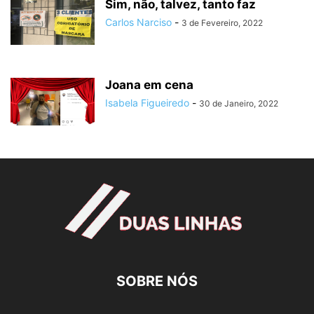
Sim, não, talvez, tanto faz
Carlos Narciso
-
3 de Fevereiro, 2022
Joana em cena
Isabela Figueiredo
-
30 de Janeiro, 2022
SOBRE NÓS