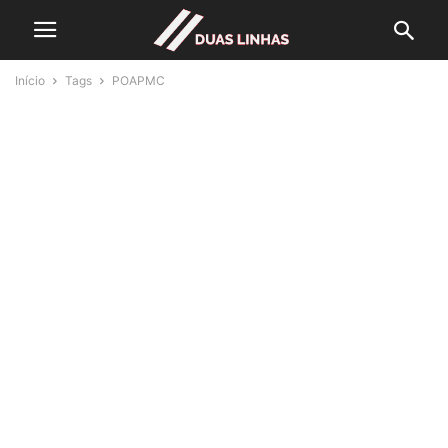
Início
Tags
POAPMC