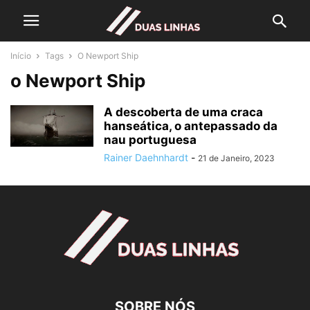
Início
Tags
O Newport Ship
o Newport Ship
A descoberta de uma craca
hanseática, o antepassado da
nau portuguesa
Rainer Daehnhardt
-
21 de Janeiro, 2023
SOBRE NÓS