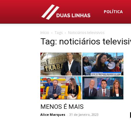
Duas
POLÍTICA
Início
Tags
Noticiários televisivos
Linhas
Tag: noticiários televis
MENOS É MAIS
Alice Marques
-
31 de Janeiro, 2023