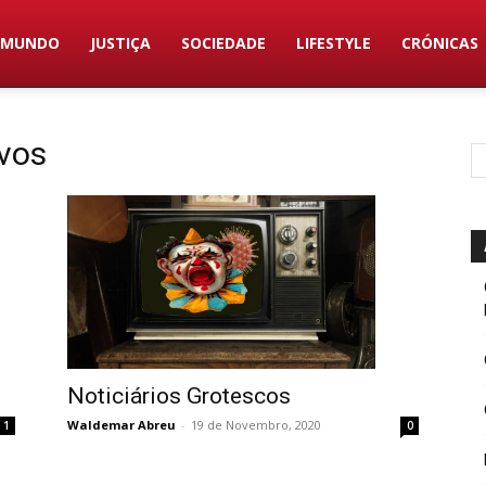
MUNDO
JUSTIÇA
SOCIEDADE
LIFESTYLE
CRÓNICAS
ivos
Noticiários Grotescos
Waldemar Abreu
-
19 de Novembro, 2020
1
0