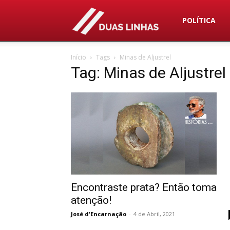
Duas
POLÍTICA
Início
Tags
Minas de Aljustrel
Linhas
Tag: Minas de Aljustrel
Encontraste prata? Então toma
atenção!
José d'Encarnação
-
4 de Abril, 2021