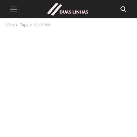
Início
Tags
Lusitãnia